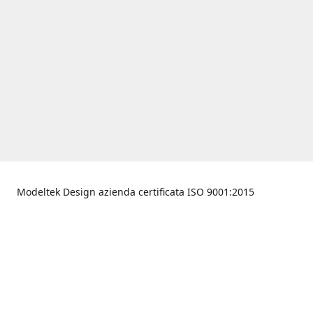
Modeltek Design azienda certificata ISO 9001:2015
Accessori BMW R1200GS
Via Frank Anna, 3, 42012
Campagnola Emilia - RE,
Italy
Ottieni indicazioni